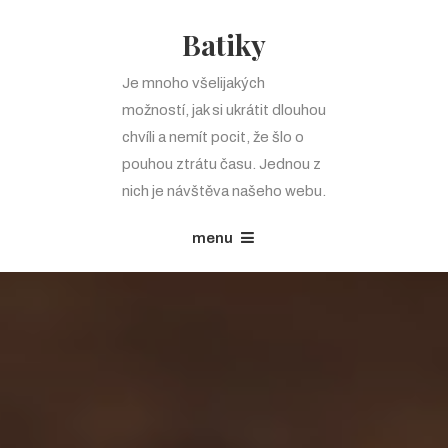
Batiky
Je mnoho všelijakých
možností, jak si ukrátit dlouhou
chvíli a nemít pocit, že šlo o
pouhou ztrátu času. Jednou z
nich je návštěva našeho webu.
menu