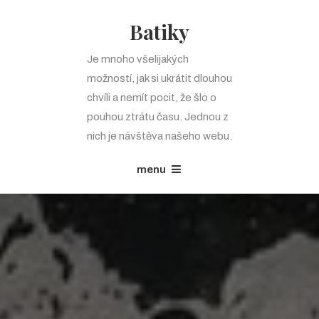
Batiky
Je mnoho všelijakých
možností, jak si ukrátit dlouhou
chvíli a nemít pocit, že šlo o
pouhou ztrátu času. Jednou z
nich je návštěva našeho webu.
menu