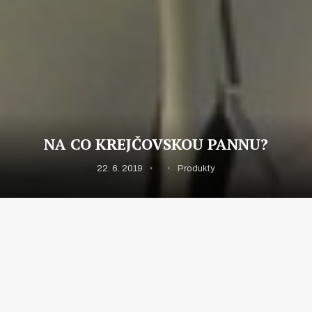
NA CO KREJČOVSKOU PANNU?
22. 6. 2019
Produkty
Mnoho firem si v dnešní době zakládá e-shopy s
prodejem oblečení. Toto oblečení si nechávají dovážet