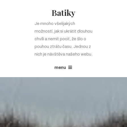
Batiky
Je mnoho všelijakých
možností, jak si ukrátit dlouhou
chvíli a nemít pocit, že šlo o
pouhou ztrátu času. Jednou z
nich je návštěva našeho webu.
menu