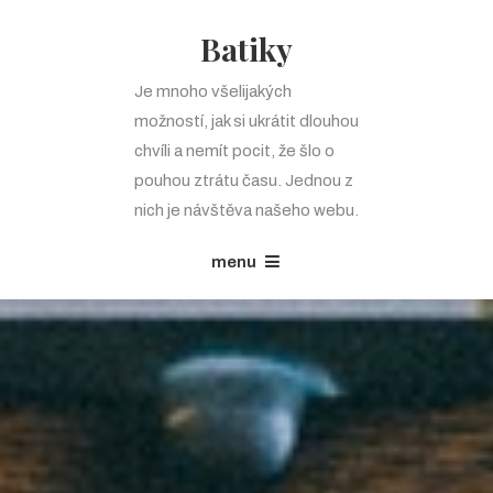
Batiky
Je mnoho všelijakých
možností, jak si ukrátit dlouhou
chvíli a nemít pocit, že šlo o
pouhou ztrátu času. Jednou z
nich je návštěva našeho webu.
menu