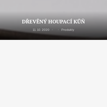
DŘEVĚNÝ HOUPACÍ KŮŇ
11. 10. 2020
Produkty
Uvažujete nad dárkem, který bude stát opravdu za to?
Jestli je něco, co za to bude opravdu stát, pak je to
dřevěný houpací kůň.
Ano, i v dnešní době se něco takového stále vyrábí a to
ještě navíc za pěknou cenu.