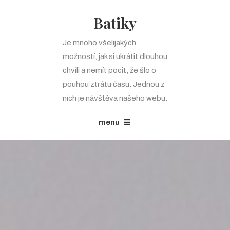
Batiky
Je mnoho všelijakých
možností, jak si ukrátit dlouhou
chvíli a nemít pocit, že šlo o
pouhou ztrátu času. Jednou z
nich je návštěva našeho webu.
menu