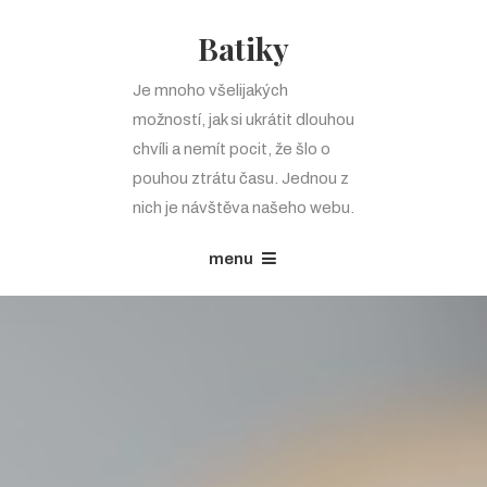
Batiky
Je mnoho všelijakých
možností, jak si ukrátit dlouhou
chvíli a nemít pocit, že šlo o
pouhou ztrátu času. Jednou z
nich je návštěva našeho webu.
menu